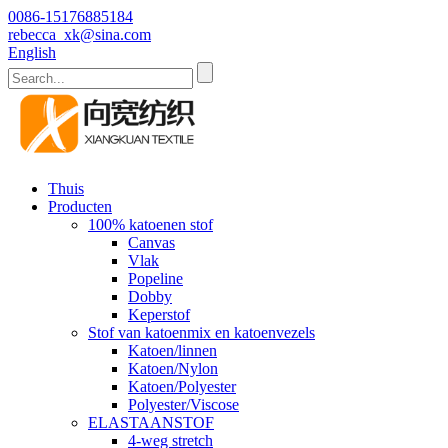
0086-15176885184
rebecca_xk@sina.com
English
Thuis
Producten
100% katoenen stof
Canvas
Vlak
Popeline
Dobby
Keperstof
Stof van katoenmix en katoenvezels
Katoen/linnen
Katoen/Nylon
Katoen/Polyester
Polyester/Viscose
ELASTAANSTOF
4-weg stretch