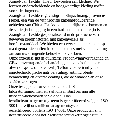
Xiangkuan Textile - Kleur toevoegen aan kleding. Wij
leveren onderscheidende en hoogwaardige kledingstoffen
voor kledingmerken.
Xiangkuan Textile is gevestigd in Shijiazhuang, provincie
Hebei, een van de vijf grootste katoenproducerende
gebieden van China. Dankzij de natuurlijke rijkdommen en
de strategische ligging in een traditionele textielregio is
Xiangkuan Textile gespecialiseerd in de productie van
geweven kledingstoffen met katoenvezels als
hoofdbestanddeel. We bieden een verscheidenheid aan op
maat gemaakte stoffen in kleine batches met snelle levering
om aan uw dringende behoeften te voldoen.
Onze expertise ligt in duurzame Proban-vlamvertragende en
CP-vlamvertragende behandelingen, evenals functionele
afwerkingen zoals kreukvrij, Teflon-vlekbestendigheid,
nanotechnologische anti-vervuiling, antimicrobiële
behandeling en diverse coatings, die de waarde van onze
stoffen verhogen.
Onze testapparatuur voldoet aan de ITS-
laboratoriumnormen en stelt ons in staat om aan alle
inspectie-indicatoren te voldoen. Ons
kwaliteitsmanagementsysteem is gecertificeerd volgens ISO
9001, terwijl ons milieumanagementsysteem is
gecertificeerd volgens ISO 14001. Onze producten zijn
gecertificeerd door het Zwitserse textielkeuringsinstituut