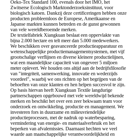
Oeko-Tex Standard 100, evenals door het IMO, het
Zwitserse Ecologisch Marktonderzoeksinstituut, voor
biologisch katoen. Dankzij deze certificeringen hebben onze
producten probleemloos de Europese, Amerikaanse en
Japanse markten kunnen betreden en de gunst gewonnen
van vele wereldberoemde merken.
De textielfabriek Xiangkuan beslaat een oppervlakte van
bijna 2.000 hectare en telt meer dan 5.000 medewerkers.
We beschikken over geavanceerde productieapparatuur en
wetenschappelijke productiemanagementsystemen, met vijf
grootschalige verflijnen en diverse kleinere productielijnen,
wat een maandelijkse capaciteit van ongeveer 5 miljoen
meter oplevert. We houden ons altijd aan de bedrijfsfilosofie
van "integriteit, samenwerking, innovatie en wederzijds
voordeel", waarbij we ons richten op het begrijpen van de
behoeften van onze klanten en hen helpen succesvol te zijn.
Op basis hiervan heeft Xiangkuan Textile langdurige
partnerschappen opgebouwd met vele wereldwijd bekende
merken en beschikt het over een zeer bekwaam team voor
onderzoek en ontwikkeling, productie en management. We
investeren fors in duurzame en milieuvriendelijke
productieprocessen, met de nadruk op waterbesparing,
vermindering van energie- en materiaalverbruik en het
beperken van afvalemissies. Daarnaast hechten we veel
waarde aan maatschappelijke verantwoordelijkheid en