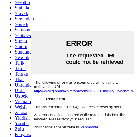
Sesotho
Sinhala
Slovak
Slovenian
Somali
Samoan
Scots Gaelic
Shona
Sindhi
Sundanese
Swahili
Tajik
Tamil
Telugu
Thai
Ukrainian
Urdu
Uzbek
Vietnamese
Welsh
Xhosa
Yiddish
Yoruba
Zulu
Kinyarwanda