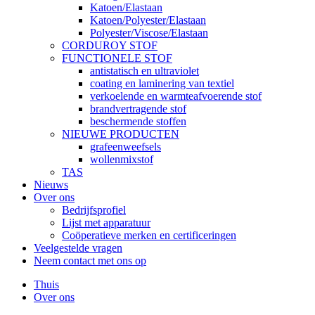
Katoen/Elastaan
Katoen/Polyester/Elastaan
Polyester/Viscose/Elastaan
CORDUROY STOF
FUNCTIONELE STOF
antistatisch en ultraviolet
coating en laminering van textiel
verkoelende en warmteafvoerende stof
brandvertragende stof
beschermende stoffen
NIEUWE PRODUCTEN
grafeenweefsels
wollenmixstof
TAS
Nieuws
Over ons
Bedrijfsprofiel
Lijst met apparatuur
Coöperatieve merken en certificeringen
Veelgestelde vragen
Neem contact met ons op
Thuis
Over ons