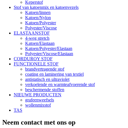
Keperstof
Stof van katoenmix en katoenvezels
Katoen/linnen
Katoen/Nylon
Katoen/Polyester
Polyester/Viscose
ELASTAANSTOF
4-weg stretch
Katoen/Elastaan
Katoen/Polyester/Elastaan
Polyester/Viscose/Elastaan
CORDUROY STOF
FUNCTIONELE STOF
brandvertragende stof
coating en laminering van textiel
antistatisch en ultraviolet
verkoelende en warmteafvoerende stof
beschermende stoffen
NIEUWE PRODUCTEN
grafeenweefsels
wollenmixstof
TAS
Neem contact met ons op