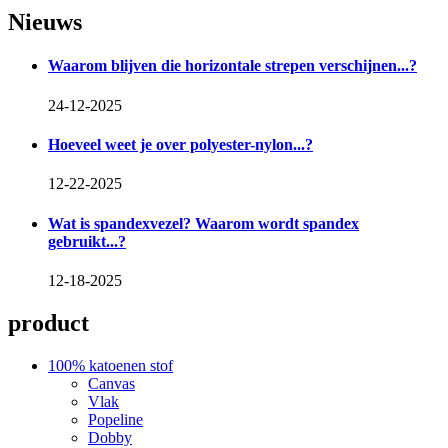
Nieuws
Waarom blijven die horizontale strepen verschijnen...?
24-12-2025
Hoeveel weet je over polyester-nylon...?
12-22-2025
Wat is spandexvezel? Waarom wordt spandex
gebruikt...?
12-18-2025
product
100% katoenen stof
Canvas
Vlak
Popeline
Dobby