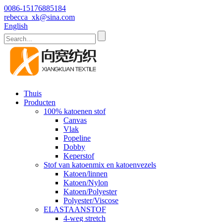
0086-15176885184
rebecca_xk@sina.com
English
Thuis
Producten
100% katoenen stof
Canvas
Vlak
Popeline
Dobby
Keperstof
Stof van katoenmix en katoenvezels
Katoen/linnen
Katoen/Nylon
Katoen/Polyester
Polyester/Viscose
ELASTAANSTOF
4-weg stretch