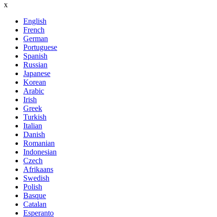
x
English
French
German
Portuguese
Spanish
Russian
Japanese
Korean
Arabic
Irish
Greek
Turkish
Italian
Danish
Romanian
Indonesian
Czech
Afrikaans
Swedish
Polish
Basque
Catalan
Esperanto