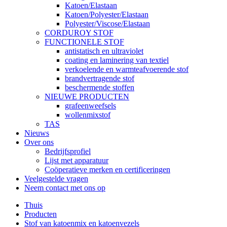
Katoen/Elastaan
Katoen/Polyester/Elastaan
Polyester/Viscose/Elastaan
CORDUROY STOF
FUNCTIONELE STOF
antistatisch en ultraviolet
coating en laminering van textiel
verkoelende en warmteafvoerende stof
brandvertragende stof
beschermende stoffen
NIEUWE PRODUCTEN
grafeenweefsels
wollenmixstof
TAS
Nieuws
Over ons
Bedrijfsprofiel
Lijst met apparatuur
Coöperatieve merken en certificeringen
Veelgestelde vragen
Neem contact met ons op
Thuis
Producten
Stof van katoenmix en katoenvezels