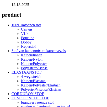
12-18-2025
product
100% katoenen stof
Canvas
Vlak
Popeline
Dobby
Keperstof
Stof van katoenmix en katoenvezels
Katoen/linnen
Katoen/Nylon
Katoen/Polyester
Polyester/Viscose
ELASTAANSTOF
4-weg stretch
Katoen/Elastaan
Katoen/Polyester/Elastaan
Polyester/Viscose/Elastaan
CORDUROY STOF
FUNCTIONELE STOF
brandvertragende stof
coating en laminering van textiel