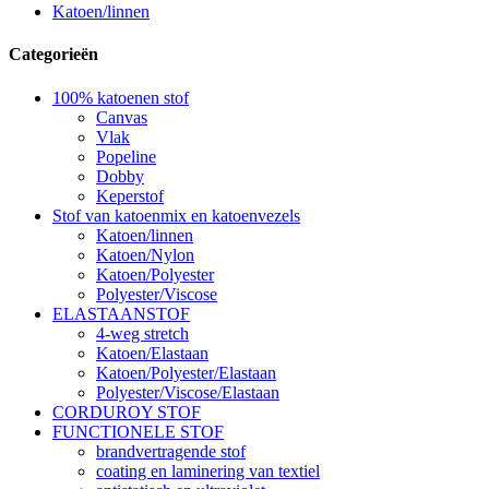
Katoen/linnen
Categorieën
100% katoenen stof
Canvas
Vlak
Popeline
Dobby
Keperstof
Stof van katoenmix en katoenvezels
Katoen/linnen
Katoen/Nylon
Katoen/Polyester
Polyester/Viscose
ELASTAANSTOF
4-weg stretch
Katoen/Elastaan
Katoen/Polyester/Elastaan
Polyester/Viscose/Elastaan
CORDUROY STOF
FUNCTIONELE STOF
brandvertragende stof
coating en laminering van textiel